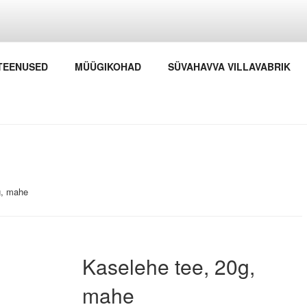
HAVVA LOODUSTALU
TEENUSED
MÜÜGIKOHAD
SÜVAHAVVA VILLAVABRIK
itsetaimed ning koeravillaga kudumid
g, mahe
Kaselehe tee, 20g,
mahe