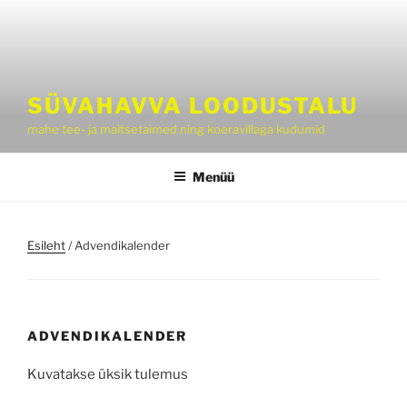
Liigu
sisu
juurde
SÜVAHAVVA LOODUSTALU
mahe tee- ja maitsetaimed ning koeravillaga kudumid
Menüü
Esileht
/ Advendikalender
ADVENDIKALENDER
Kuvatakse üksik tulemus