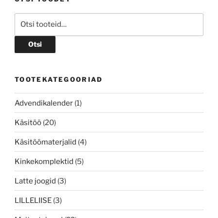
Valikuid
Otsi:
saab
teha
tootelehel.
Otsi
TOOTEKATEGOORIAD
Advendikalender
(1)
Käsitöö
(20)
Käsitöömaterjalid
(4)
Kinkekomplektid
(5)
Latte joogid
(3)
LILLELIISE
(3)