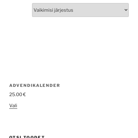
ADVENDIKALENDER
25.00
€
Sellel
Vali
tootel
on
mitu
varianti.
OTSI TOODET