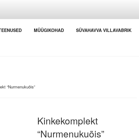
HAVVA LOODUSTALU
TEENUSED
MÜÜGIKOHAD
SÜVAHAVVA VILLAVABRIK
itsetaimed ning koeravillaga kudumid
ekt “Nurmenukuõis”
Kinkekomplekt
“Nurmenukuõis”