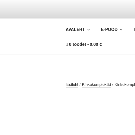
Liigu
sisu
juurde
SÜVA
AVALEHT
E-POOD
mahe tee- ja ma
0 toodet
0.00 €
Esileht
/
Kinkekomplektid
/ Kinkekompl