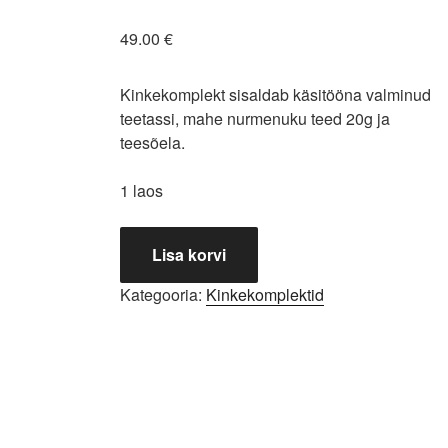
49.00
€
Kinkekomplekt sisaldab käsitööna valminud
teetassi, mahe nurmenuku teed 20g ja
teesõela.
1 laos
Kinkekomplekt
Lisa korvi
"Nurmenukuõis"
kogus
Kategooria:
Kinkekomplektid