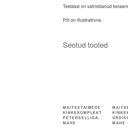
Teetassi on valmistanud keraam
Pilt on illustratiivne.
Seotud tooted
MAITSETAIMEDE
MAITS
KINKEKOMPLEKT
KINKE
PETERSELLIGA,
ÜRDIS
MAHE
MAHE