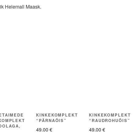
ik Helemall Maask.
ETAIMEDE
KINKEKOMPLEKT
KINKEKOMPLEKT
KOMPLEKT
“PÄRNAÕIS”
“RAUDROHUÕIS”
OOLAGA,
49.00
€
49.00
€